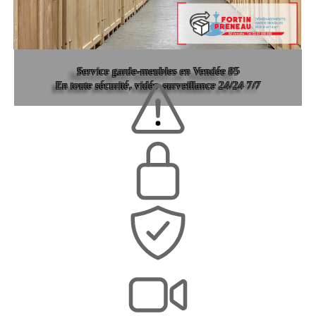
Service garde-meubles en Vendée 85
En toute sécurité, vidéo-surveillance 24/24 7/7