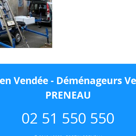
n Vendée - Déménageurs Ve
PRENEAU
02 51 550 550