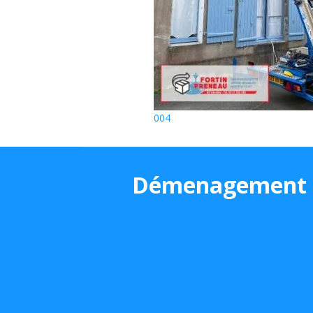
004
Démenagement e