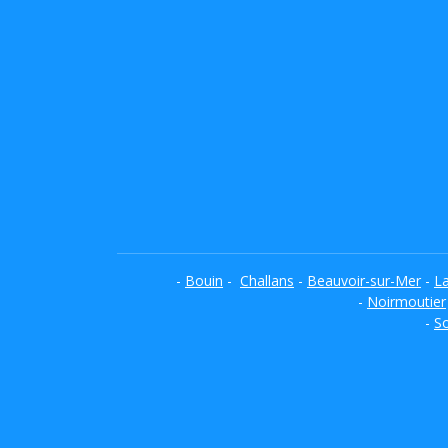
-
Bouin
-
Challans
-
Beauvoir-sur-Mer
-
L
-
Noirmoutier
-
So