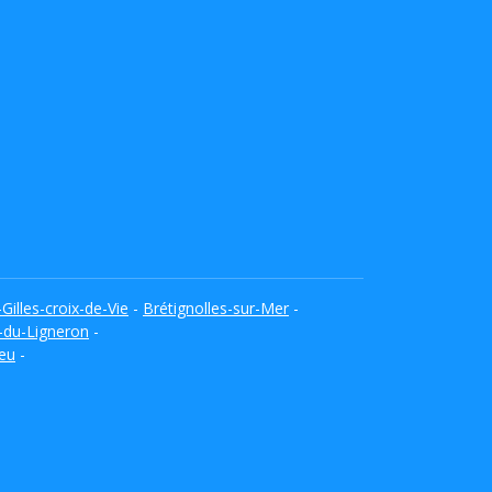
-Gilles-croix-de-Vie
-
Brétignolles-sur-Mer
-
-du-Ligneron
-
Yeu
-