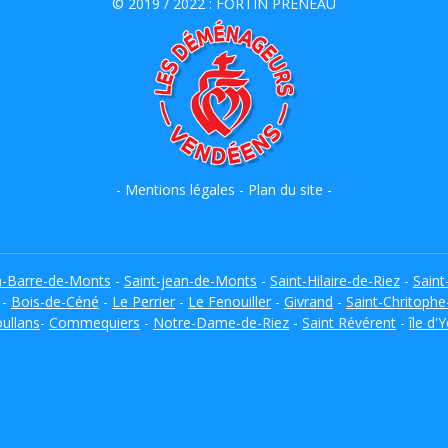
© 2019 / 2022 :
FORTIN PRENEAU
-
Mentions légales
-
Plan du site
-
a-Barre-de-Monts
-
Saint-jean-de-Monts
-
Saint-Hilaire-de-Riez
-
Saint
-
Bois-de-Céné
-
Le Perrier
-
Le Fenouiller
-
Givrand
-
Saint-Chritophe
ullans
-
Commequiers
-
Notre-Dame-de-Riez
-
Saint Révérent
-
île d'