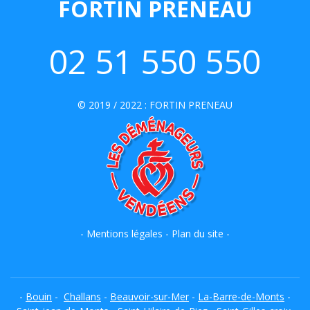
FORTIN PRENEAU
02 51 550 550
© 2019 / 2022 :
FORTIN PRENEAU
-
Mentions légales
-
Plan du site
-
-
Bouin
-
Challans
-
Beauvoir-sur-Mer
-
La-Barre-de-Monts
-